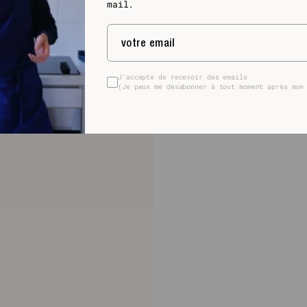
mail.
J'accepte de recevoir des emails
(Je peux me désabonner à tout moment après mon