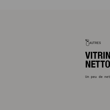
IL 2026 : RETROUVEZ VOS PRODUITS BGIN CHEZ MONOPRIX, PARTOUT EN FRANCE. BRE
AUTRES
VITRI
NETT
Un peu de ne