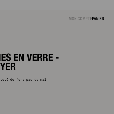
F, HEUREUX !
|
VOIR
MON COMPTE
PANIER
NES EN VERRE -
OYER
tteté de fera pas de mal