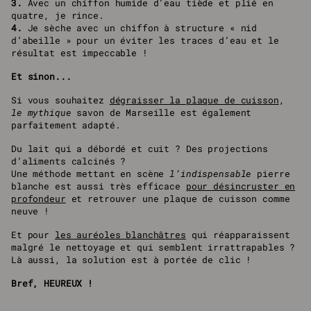
3.
Avec un chiffon humide d’eau tiède et plié en
quatre, je rince.
4.
Je sèche avec un chiffon à structure « nid
d’abeille » pour un éviter les traces d’eau et le
résultat est impeccable !
Et sinon...
Si vous souhaitez
dégraisser la plaque de cuisson
,
le mythique
savon de Marseille est également
parfaitement adapté.
Du lait qui a débordé et cuit ? Des projections
d’aliments calcinés ?
Une méthode mettant en scène
l’indispensable
pierre
blanche est aussi très efficace
pour désincruster en
profondeur
et retrouver une plaque de cuisson comme
neuve !
Et pour
les auréoles blanchâtres
qui réapparaissent
malgré le nettoyage et qui semblent irrattrapables ?
Là aussi, la solution est à portée de clic !
Bref, HEUREUX !