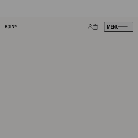
À PARTIR DU 21 AVRIL 2026 : RETROUVEZ VOS PRODUITS BGIN CHEZ
MONOPRIX, PARTOUT EN FRANCE. BREF, HEUREUX !
|
VOIR
MENU
PRODUITS
ASTUCES
À PROPOS