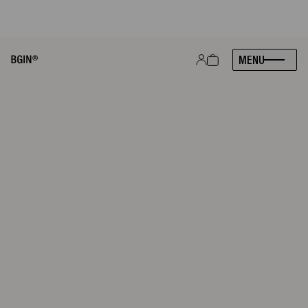
À PARTIR DU 21 AVRIL 2026 : RETROUVEZ VOS PRODUITS BGIN CHEZ
MONOPRIX, PARTOUT EN FRANCE. BREF, HEUREUX !
|
VOIR
MENU
PRODUITS
ASTUCES
À PROPOS