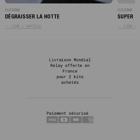
CUISINE
CUISINE
DÉGRAISSER LA HOTTE
SUPER D
LIRE L'ARTICLE
LIRE L'
Livraison Mondial
Relay offerte en
France
pour 2 kits
achetés
Paiement sécurisé