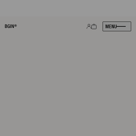
À PARTIR DU 21 AVRIL 2026 : RETROUVEZ VOS PRODUITS BGIN CHEZ
MONOPRIX, PARTOUT EN FRANCE. BREF, HEUREUX !
|
VOIR
MENU
PRODUITS
ASTUCES
À PROPOS